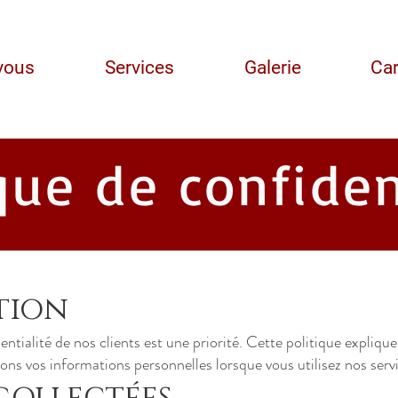
vous
Services
Galerie
Car
que de confiden
tion
ntialité de nos clients est une priorité. Cette politique expliq
ons vos informations personnelles lorsque vous utilisez nos servi
collectées