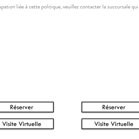
tion liée à cette politique, veuillez contacter la succursale qui
VISITEZ-NOUS
RREFOUR LES
CENTRE
SAULES
COMMERCIA
FLEUR DE LY
Réserver
Réserver
Visite Virtuelle
Visite Virtuelle