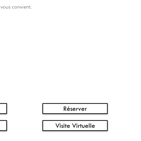
 vous convient.
PLACE DE
L
LA CITÉ
S
Réserver
Visite Virtuelle