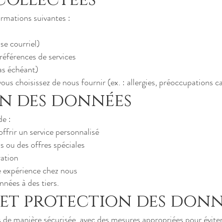
rmations suivantes :
e courriel)
références de services
as échéant)
s choisissez de nous fournir (ex. : allergies, préoccupations cap
ion des données
e :
ffrir un service personnalisé
 ou des offres spéciales
ration
e expérience chez nous
nées à des tiers.
 et protection des donn
 de manière sécurisée, avec des mesures appropriées pour éviter