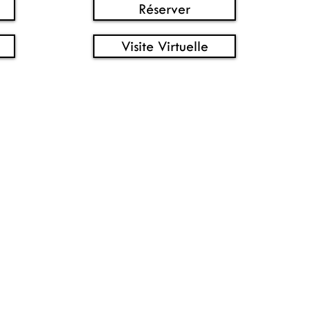
Réserver
Visite Virtuelle
1
418-652-7440
l.com
citebourg@gmail.com
e Lys
Place de la Cité, 2600 Boulevard
Laurier, Québec, QC G1V 4T3
l QC