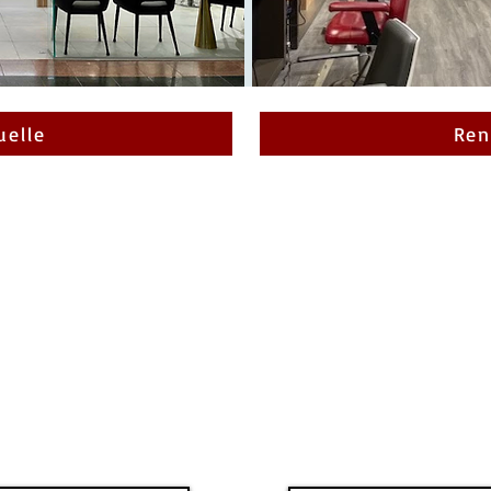
uelle
Ren
VISITEZ-NOUS
RREFOUR LES
CENTRE
SAULES
COMMERCIA
FLEUR DE LY