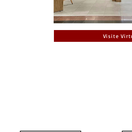
Visite Virt
CARREFOUR
CA
CHARLESBOURG