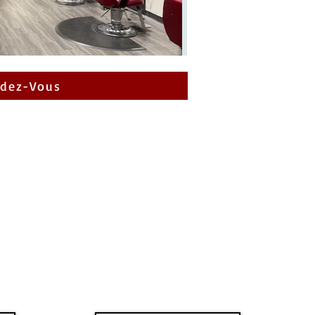
dez-Vous
PLACE DE
L
LA CITÉ
S