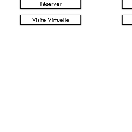
Réserver
Visite Virtuelle
418-623-5600
4
carbourg@gmail.com
coif
Carrefour Charlesbourg, 8500
5150 B
Boulevard Henri-Bourassa, Québec, QC
Q
G1G 5X1