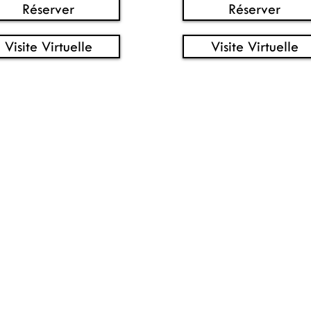
Réserver
Réserver
Visite Virtuelle
Visite Virtuelle
18-872-4839
418-683-222
bourg@gmail.com
unibourg@hotmai
Centre Commercial Fleur d
oulevard de l'Ormière,
Local A6-400
uébec, QC G1P 4B2
552 Boul. Wilfrid-Hame
G1M 3E5